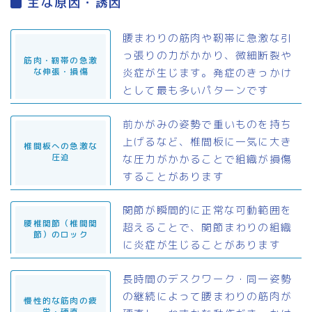
主な原因・誘因
腰まわりの筋肉や靭帯に急激な引
っ張りの力がかかり、微細断裂や
筋肉・靭帯の急激
炎症が生じます。発症のきっかけ
な伸張・損傷
として最も多いパターンです
前かがみの姿勢で重いものを持ち
上げるなど、椎間板に一気に大き
椎間板への急激な
な圧力がかかることで組織が損傷
圧迫
することがあります
関節が瞬間的に正常な可動範囲を
腰椎関節（椎間関
超えることで、関節まわりの組織
節）のロック
に炎症が生じることがあります
長時間のデスクワーク・同一姿勢
の継続によって腰まわりの筋肉が
慢性的な筋肉の疲