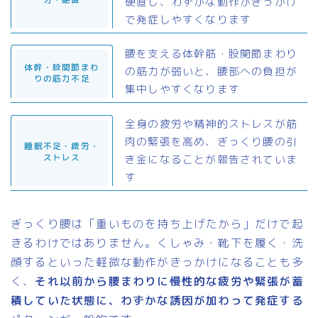
硬直し、わずかな動作がきっかけ
労・硬直
で発症しやすくなります
腰を支える体幹筋・股関節まわり
体幹・股関節まわ
の筋力が弱いと、腰部への負担が
りの筋力不足
集中しやすくなります
全身の疲労や精神的ストレスが筋
肉の緊張を高め、ぎっくり腰の引
睡眠不足・疲労・
き金になることが報告されていま
ストレス
す
ぎっくり腰は「重いものを持ち上げたから」だけで起
きるわけではありません。くしゃみ・靴下を履く・洗
顔するといった軽微な動作がきっかけになることも多
く、
それ以前から腰まわりに慢性的な疲労や緊張が蓄
積していた状態に、わずかな誘因が加わって発症する