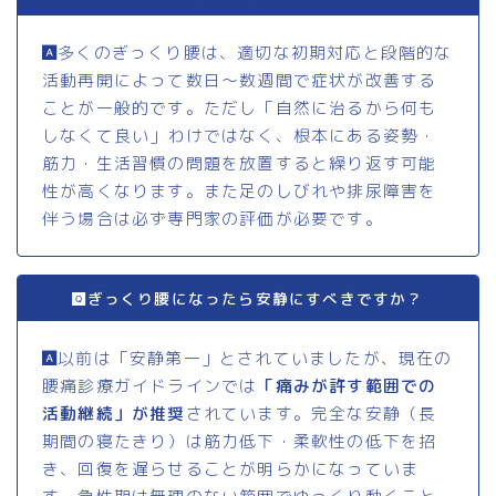
多くのぎっくり腰は、適切な初期対応と段階的な
活動再開によって数日〜数週間で症状が改善する
ことが一般的です。ただし「自然に治るから何も
しなくて良い」わけではなく、根本にある姿勢・
筋力・生活習慣の問題を放置すると繰り返す可能
性が高くなります。また足のしびれや排尿障害を
伴う場合は必ず専門家の評価が必要です。
ぎっくり腰になったら安静にすべきですか？
以前は「安静第一」とされていましたが、現在の
腰痛診療ガイドラインでは
「痛みが許す範囲での
活動継続」が推奨
されています。完全な安静（長
期間の寝たきり）は筋力低下・柔軟性の低下を招
き、回復を遅らせることが明らかになっていま