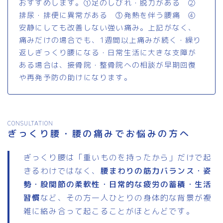
おすすめします。①足のしびれ・脱力がある ②
排尿・排便に異常がある ③発熱を伴う腰痛 ④
安静にしても改善しない強い痛み。上記がなく、
痛みだけの場合でも、1週間以上痛みが続く・繰り
返しぎっくり腰になる・日常生活に大きな支障が
ある場合は、接骨院・整骨院への相談が早期回復
や再発予防の助けになります。
CONSULTATION
ぎっくり腰・腰の痛みでお悩みの方へ
ぎっくり腰は「重いものを持ったから」だけで起
きるわけではなく、
腰まわりの筋力バランス・姿
勢・股関節の柔軟性・日常的な疲労の蓄積・生活
習慣
など、その方一人ひとりの身体的な背景が複
雑に絡み合って起こることがほとんどです。