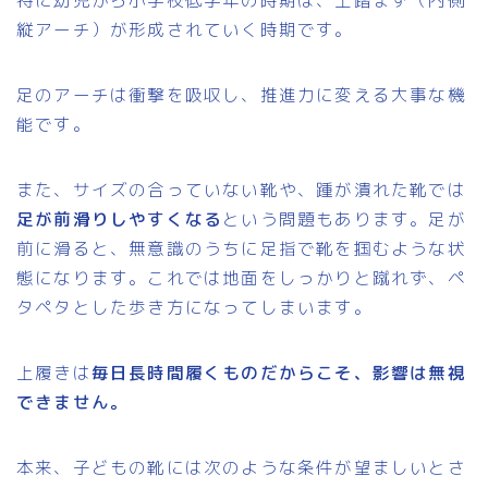
特に幼児から小学校低学年の時期は、土踏まず（内側
縦アーチ）が形成されていく時期です。
足のアーチは衝撃を吸収し、推進力に変える大事な機
能です。
また、サイズの合っていない靴や、踵が潰れた靴では
足が前滑りしやすくなる
という問題もあります。足が
前に滑ると、無意識のうちに足指で靴を掴むような状
態になります。これでは地面をしっかりと蹴れず、ペ
タペタとした歩き方になってしまいます。
上履きは
毎日長時間履くものだからこそ、影響は無視
できません。
本来、子どもの靴には次のような条件が望ましいとさ