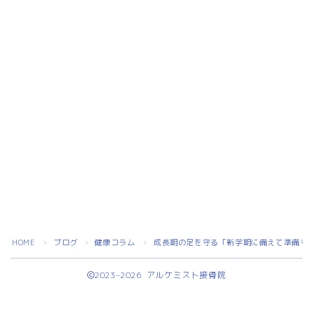
HOME
ブログ
健康コラム
成長期の足を守る「新学期に備えて準備す
＞
＞
＞
2023–2026 アルケミスト接骨院