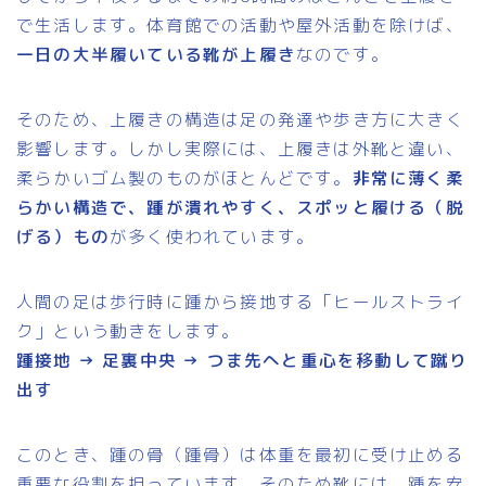
で生活します。体育館での活動や屋外活動を除けば、
一日の大半履いている靴が上履き
なのです。
そのため、上履きの構造は足の発達や歩き方に大きく
影響します。しかし実際には、上履きは外靴と違い、
柔らかいゴム製のものがほとんどです。
非常に薄く柔
らかい構造で、踵が潰れやすく、スポッと履ける（脱
げる）もの
が多く使われています。
人間の足は歩行時に踵から接地する「ヒールストライ
ク」という動きをします。
踵接地 → 足裏中央 → つま先へと重心を移動して蹴り
出す
このとき、踵の骨（踵骨）は体重を最初に受け止める
重要な役割を担っています。そのため靴には、踵を安