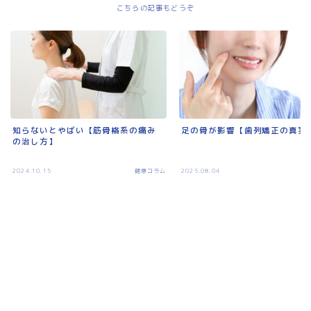
こちらの記事もどうぞ
知らないとやばい【筋骨格系の痛み
足の骨が影響【歯列矯正の真実
の治し方】
2024.10.15
健康コラム
2025.08.04
健