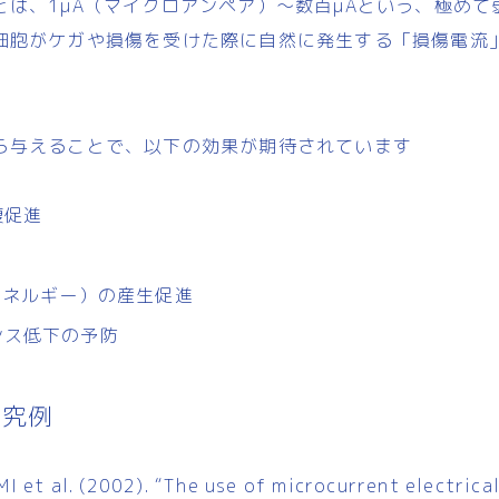
とは、1μA（マイクロアンペア）〜数百μAという、極めて
細胞がケガや損傷を受けた際に自然に発生する「損傷電流
ら与えることで、以下の効果が期待されています
復促進
エネルギー）の産生促進
ンス低下の予防
研究例
I et al. (2002). “The use of microcurrent electrica