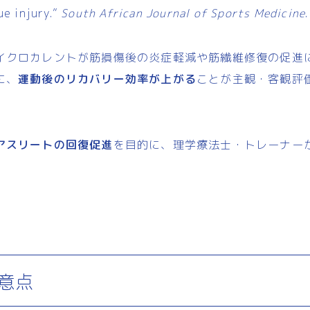
ue injury.”
South African Journal of Sports Medicine
.
イクロカレントが筋損傷後の炎症軽減や筋繊維修復の促進
に、
運動後のリカバリー効率が上がる
ことが主観・客観評
アスリートの回復促進
を目的に、理学療法士・トレーナー
。
意点