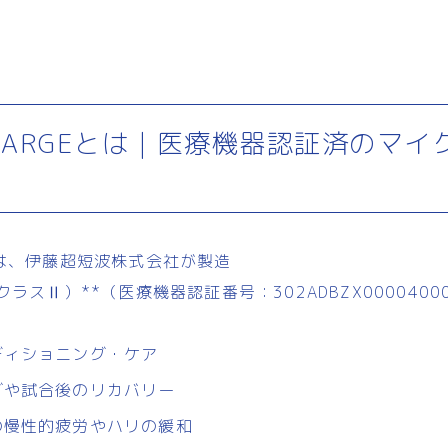
i CHARGEとは｜医療機器認証済のマ
ARGEは、伊藤超短波株式会社が製造
ラスⅡ）**（医療機器認証番号：302ADBZX0000400
ディショニング・ケア
グや試合後のリカバリー
の慢性的疲労やハリの緩和