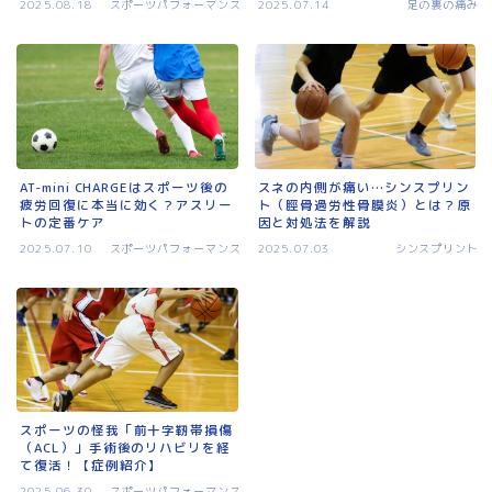
2025.08.18
スポーツパフォーマンス
2025.07.14
足の裏の痛み
AT-mini CHARGEはスポーツ後の
スネの内側が痛い…シンスプリン
疲労回復に本当に効く？アスリー
ト（脛骨過労性骨膜炎）とは？原
トの定番ケア
因と対処法を解説
2025.07.10
スポーツパフォーマンス
2025.07.03
シンスプリント
スポーツの怪我「前十字靭帯損傷
（ACL）」手術後のリハビリを経
て復活！【症例紹介】
2025.06.30
スポーツパフォーマンス