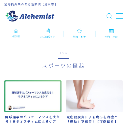
足専門外来のある治療院【鳥取市】
MENU
HOME
症状別ガイド
施術・料金
予約・相談
ホーム
TAG
症状別ガイド
スポーツの怪我
施術・料金
ご予約・お問い合わせ
ブログ
足底腱膜炎による痛みを治療と
野球選手のパフォーマンスを支え
「運動」で改善！【症例紹介】
る！ラジオスティムによるケア