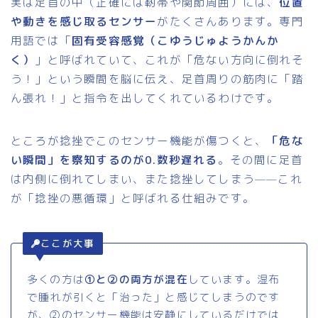
実は足首の中（正確には靭帯や関節周囲）には、
位置
や動きを感じ取るセンサー
がたくさんあります。専門
用語では「
固有受容感覚（こゆうじゅようかんか
く）
」と呼ばれていて、これが「危ない方向に倒れそ
う！」という瞬間を脳に伝え、足首周りの筋肉に「踏
ん張れ！」と指令を出してくれているわけです。
ところが捻挫でこのセンサー機能が傷つくと、
「危な
い瞬間」を察知するのが0.数秒遅れる
。その間に足首
は内側に倒れてしまい、また捻挫してしまう——これ
が「捻挫の悪循環」と呼ばれる仕組みです。
ここが大事
多くの方は
①と②の両方が混在
しています。湿布
で腫れが引くと「治った」と感じてしまうのです
が、②のセンサー機能は安静にしているだけでは