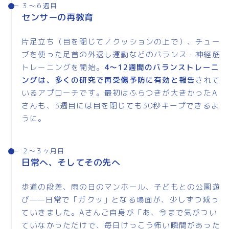
３〜６週目
センサーの再教育
片足立ち（目を閉じて／クッションの上で）、チュー
ブを使った足首の外返し運動などのバランス・神経筋
トレーニングを開始。
4〜12週間のバランストレーニ
ングは、多くの研究で再受傷予防に有効と報告
されて
いるアプローチです。最初はふらつきが大きかったA
さんも、3週目には目を閉じても30秒キープできるよ
うに。
２〜３ヶ月目
日常へ、そしてその先へ
歩道の段差、雨の日のマンホール、子どもとの公園遊
び——日常で「ガクッ」となる場面が、少しずつ減っ
ていきました。Aさんご自身が「あ、今まで気がつい
ていなかっただけで、毎日けっこう怖い瞬間があった