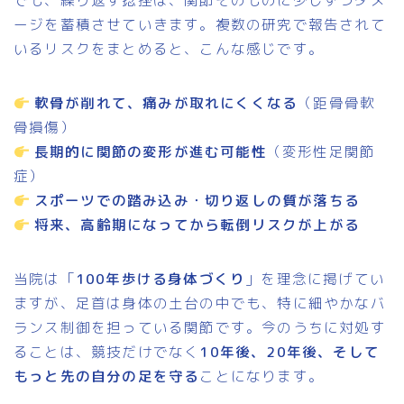
でも、繰り返す捻挫は、関節そのものに少しずつダメ
ージを蓄積させていきます。複数の研究で報告されて
いるリスクをまとめると、こんな感じです。
軟骨が削れて、痛みが取れにくくなる
（距骨骨軟
骨損傷）
長期的に関節の変形が進む可能性
（変形性足関節
症）
スポーツでの踏み込み・切り返しの質が落ちる
将来、高齢期になってから転倒リスクが上がる
当院は「
100年歩ける身体づくり
」を理念に掲げてい
ますが、足首は身体の土台の中でも、特に細やかなバ
ランス制御を担っている関節です。今のうちに対処す
ることは、競技だけでなく
10年後、20年後、そして
もっと先の自分の足を守る
ことになります。