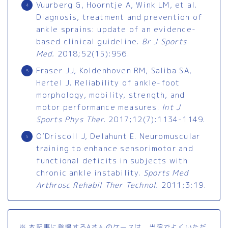
Vuurberg G, Hoorntje A, Wink LM, et al.
Diagnosis, treatment and prevention of
ankle sprains: update of an evidence-
based clinical guideline.
Br J Sports
Med.
2018;52(15):956.
Fraser JJ, Koldenhoven RM, Saliba SA,
Hertel J. Reliability of ankle-foot
morphology, mobility, strength, and
motor performance measures.
Int J
Sports Phys Ther.
2017;12(7):1134-1149.
O’Driscoll J, Delahunt E. Neuromuscular
training to enhance sensorimotor and
functional deficits in subjects with
chronic ankle instability.
Sports Med
Arthrosc Rehabil Ther Technol.
2011;3:19.
※ 本記事に登場するAさんのケースは、当院でよくいただ