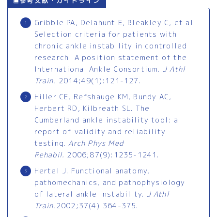
参考文献・ガイドライン
Gribble PA, Delahunt E, Bleakley C, et al.
Selection criteria for patients with
chronic ankle instability in controlled
research: A position statement of the
International Ankle Consortium.
J Athl
Train.
2014;49(1):121-127.
Hiller CE, Refshauge KM, Bundy AC,
Herbert RD, Kilbreath SL. The
Cumberland ankle instability tool: a
report of validity and reliability
testing.
Arch Phys Med
Rehabil.
2006;87(9):1235-1241.
Hertel J. Functional anatomy,
pathomechanics, and pathophysiology
of lateral ankle instability.
J Athl
Train.
2002;37(4):364-375.