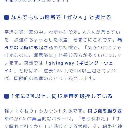
なんでもない場所で「ガクッ」と抜ける
平坦な道、家の中、わずかな段差。Aさんが言ってい
た「歩道のちょっとした段差」もまさにこれです。
痛
みがない時にも起きる
のが特徴で、「気をつけている
はずなのに、無意識に」と感じる方が多くいらっしゃ
います。英語では「
giving way（ギビング・ウェ
イ）
」と呼ばれ、過去12ヶ月で2回以上起きていれ
ば、国際的な基準のひとつに該当します。
1年に2回以上、同じ足首を捻挫している
軽い「ぐねり」もカウント対象です。
同じ側を繰り返
す
のがCAIの典型的なパターン。「もう慣れた」「す
ぐ腫れも引くから」と感じている状態こそ、靭帯と神